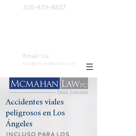
310-479-8827
Hablamos español
Email Us:
mail@cmcmahanlaw.com
Accidentes viales
peligrosos en Los
Ángeles
INCLUSO PARA LOS