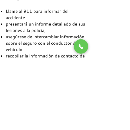
Llame al 911 para informar del
accidente
presentará un informe detallado de sus
lesiones a la policía,
asegúrese de intercambiar información
sobre el seguro con el conductor del
vehículo
recopilar la información de contacto de
los testigos en la escena
no admitir culpa
tomar fotos de la escena de un
accidente, lesiones, y de tu bicicleta
En McMahan Ley, PC, estamos
orgullosos de ofrecer a nuestros
clientes un abogado compasivo y sus
aprendices de necesidades legales,
mientras que también luchamos en su
caso con la tenacidad que se requiere.