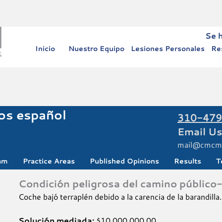
Se 
Inicio
Nuestro Equipo
Lesiones Personales
Re
s español
310-479
Email Us
mail@cmcm
am
Practice Areas
Published Opinions
Results
T
Condición peligrosa del camino público
Coche bajó terraplén debido a la carencia de la barandilla
Solución mediada:
$10,000,000.00