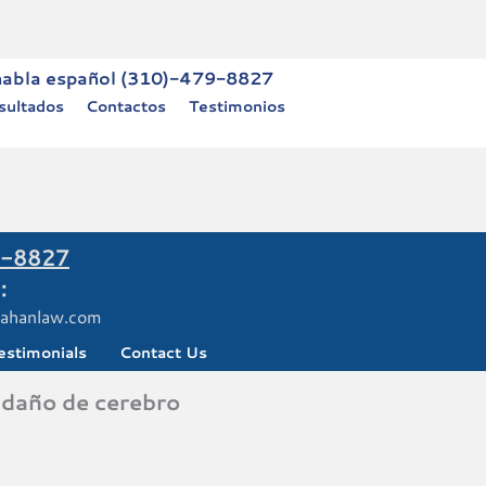
habla español (310)-479-8827
sultados
Contactos
Testimonios
-8827
:
ahanlaw.com
estimonials
Contact Us
-daño de cerebro
.