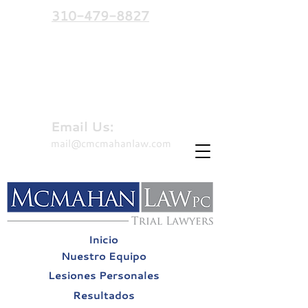
310-479-8827
Hablamos español
Email Us:
mail@cmcmahanlaw.com
Inicio
Nuestro Equipo
Lesiones Personales
Resultados