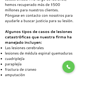
hemos recuperado más de $500
millones para nuestros clientes.
Póngase en contacto con nosotros para
ayudarle a buscar justicia para su lesión.
Algunos tipos de casos de lesiones
catastróficas que nuestra firma ha
manejado incluyen:
Las lesiones cerebrales
lesiones de médula espinal quemaduras
cuadriplejía
paraplejía
fractura de craneo
amputación
Incluso si la lesión no está incluida en
esta lista, le podemos ayudar. Ponte en
contacto con nosotros tan pronto como
sea posible después de su lesión
catastrófica, de modo que podamos