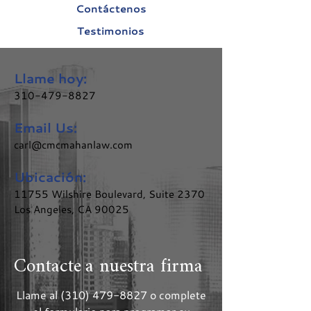
Contáctenos
Testimonios
Llame hoy:
310-479-8827
Email Us:
carl@cmcmahanlaw.com
Ubicación:
11755 Wilshire Boulevard, Suite 2370
Los Angeles, CA 90025
Contacte a nuestra firma
Llame al
(310) 479-8827
o complete