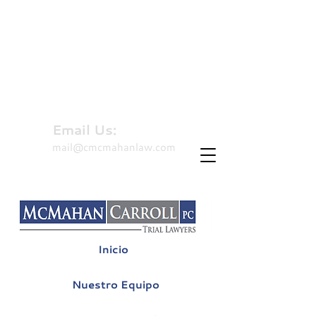
310-479-8827
Hablamos Español
Email Us:
mail@cmcmahanlaw.com
Inicio
Nuestro Equipo